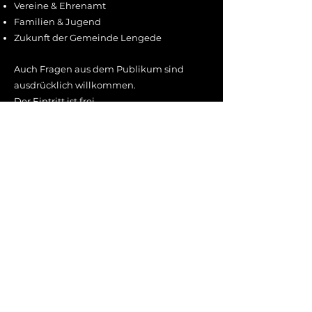
Vereine & Ehrenamt
Familien & Jugend
Zukunft der Gemeinde Lengede
Auch Fragen aus dem Publikum sind
ausdrücklich willkommen.
Der Eintritt ist frei.
Wir würden uns sehr freuen, Sie bei
unserem Empfang begrüßen zu dürfen!
Bitte melden Sie sich vorher
online
für die
Veranstaltung an.
ZUR ANMELDUNG
Die Teilnehmerzahl ist begrenzt. HGV‑Mitglieder
werden bevorzugt berücksichtigt.
Nicht‑Mitglieder haben trotz Anmeldung keinen