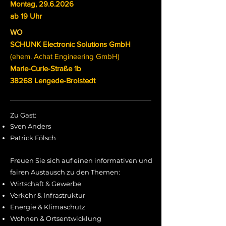
Montag,
29.6.2026
ab 19 Uhr
WO
SCHUNK Electronic Solutions GmbH
(ehem. Achat Engineering GmbH)
Marie-Curie-Straße 1b
38268 Lengede-Broistedt
Zu Gast:
Sven Anders
Patrick Fölsch
Freuen Sie sich auf einen informativen und
fairen Austausch zu den Themen:
Wirtschaft & Gewerbe
Verkehr & Infrastruktur
Energie & Klimaschutz
Wohnen & Ortsentwicklung